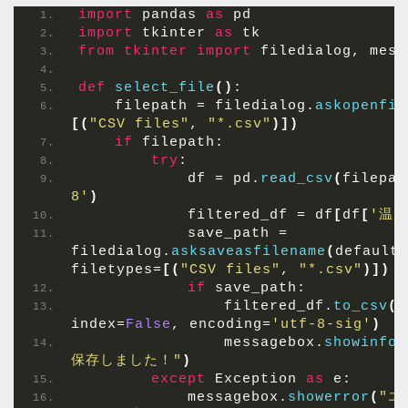
import
 pandas 
as
 pd
import
 tkinter 
as
 tk
from 
tkinter
 import
 filedialog, mess
def
select_file
()
:
    filepath = filedialog.
askopenfil
[(
"CSV files"
, 
"*.csv"
)])
if
 filepath:
try
:
            df = pd.
read_csv
(
filepat
8'
)
            filtered_df = df
[
df
[
'温
            save_path = 
filedialog.
asksaveasfilename
(
defaulte
filetypes=
[(
"CSV files"
, 
"*.csv"
)])
if
 save_path:
                filtered_df.
to_csv
(
s
index=
False
, encoding=
'utf-8-sig'
)
                messagebox.
showinfo
(
保存しました！"
)
except
 Exception 
as
 e:
            messagebox.
showerror
(
"エ