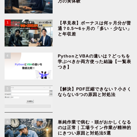
万の実体験
3
【早見表】ボーナスは何ヶ月分が普
通？0.5〜6ヶ月の「多い・少ない」
と年収差
4
PythonとVBAの違いは？どっちを
学ぶべきか両方使った結論【一覧表
つき】
5
【解決】PDF圧縮できない？小さく
ならない5つの原因と対処法
6
単純作業で病む・頭がおかしくなる
のは正常｜工場ライン作業が精神的
にきつい原因と対処法5選