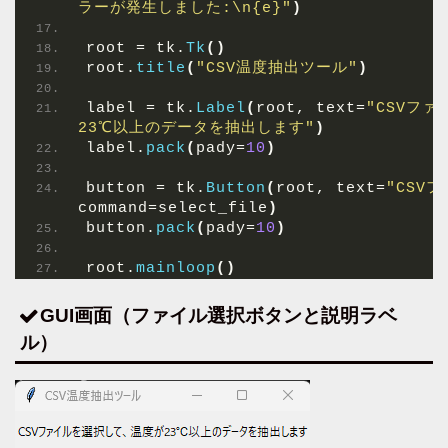
ラーが発生しました:\n{e}"
)
root = tk.
Tk
()
root.
title
(
"CSV温度抽出ツール"
)
label = tk.
Label
(
root, text=
"CSVフ
23℃以上のデータを抽出します"
)
label.
pack
(
pady=
10
)
button = tk.
Button
(
root, text=
"CSV
command=select_file
)
button.
pack
(
pady=
10
)
root.
mainloop
()
GUI画面（ファイル選択ボタンと説明ラベ
ル）