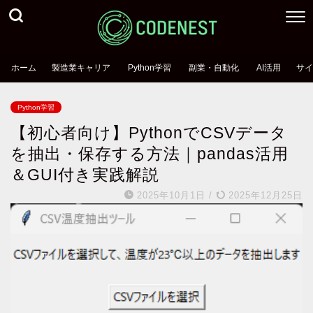
ホーム
製造業キャリア
Python学習
副業・自動化
AI活用
サイ
Python学習
【初心者向け】PythonでCSVデータ
を抽出・保存する方法｜pandas活用
＆GUI付き実践解説
2025年10月1日
/
2025年12月25日