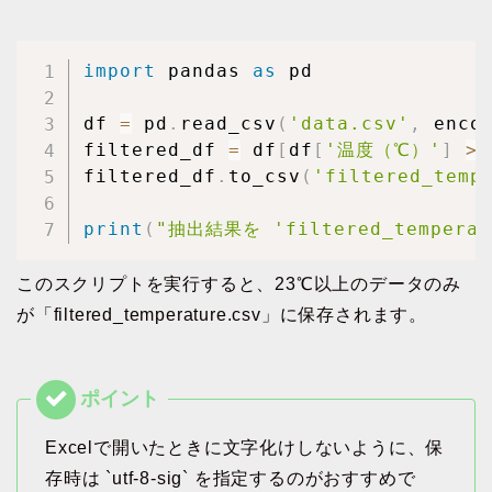
import
 pandas 
as
 pd

df 
=
 pd
.
read_csv
(
'data.csv'
,
 enco
filtered_df 
=
 df
[
df
[
'温度（℃）'
]
>=
filtered_df
.
to_csv
(
'filtered_temp
print
(
"抽出結果を 'filtered_temper
このスクリプトを実行すると、23℃以上のデータのみ
が「filtered_temperature.csv」に保存されます。
Excelで開いたときに文字化けしないように、保
存時は `utf-8-sig` を指定するのがおすすめで