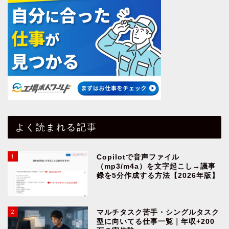
よく読まれる記事
1
Copilotで音声ファイル
（mp3/m4a）を文字起こし→議事
録を5分作成する方法【2026年版】
2
マルチタスク苦手・シングルタスク
型に向いてる仕事一覧｜年収+200