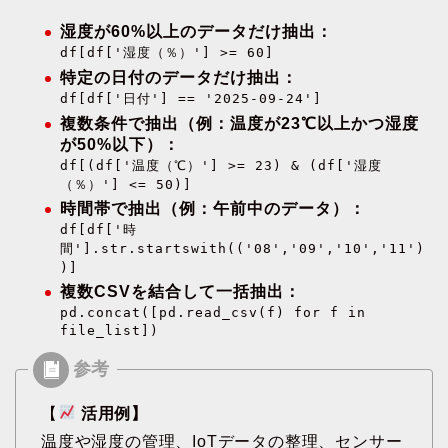
湿度が60%以上のデータだけ抽出：
df[df['湿度（％）'] >= 60]
特定の日付のデータだけ抽出：
df[df['日付'] == '2025-09-24']
複数条件で抽出（例：温度が23℃以上かつ湿度
が50%以下）：
df[(df['温度（℃）'] >= 23) & (df['湿度
（％）'] <= 50)]
時間帯で抽出（例：午前中のデータ）：
df[df['時
間'].str.startswith(('08','09','10','11')
)]
複数CSVを結合して一括抽出：
pd.concat([pd.read_csv(f) for f in
file_list])
【
活用例】
温度や湿度の管理、IoTデータの整理、センサー