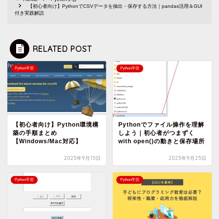
【初心者向け】PythonでCSVデータを抽出・保存する方法｜pandas活用＆GUI
付き実践解説
RELATED POST
Python学習
Python学習
【初心者向け】Python環境構
Pythonでファイル操作を理解
築の手順まとめ
しよう｜初心者がつまずく
【Windows/Mac対応】
with open()の動きと保存場所
2025年9月15日
2025年9月25日
Python学習
Python学習