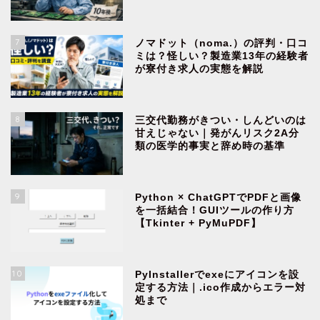
7
ノマドット（noma.）の評判・口コ
ミは？怪しい？製造業13年の経験者
が寮付き求人の実態を解説
8
三交代勤務がきつい・しんどいのは
甘えじゃない｜発がんリスク2A分
類の医学的事実と辞め時の基準
9
Python × ChatGPTでPDFと画像
を一括結合！GUIツールの作り方
【Tkinter + PyMuPDF】
10
PyInstallerでexeにアイコンを設
定する方法｜.ico作成からエラー対
処まで