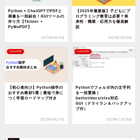
Python × ChatGPTでPDFと
【2025年最新版】子どもにプ
画像を一括結合！GUIツールの
ログラミング教育は必要？将
作り方【Tkinter +
来性・職業・応用力を徹底解
PyMuPDF】
説
2025年9月14日
2025年9月24日
Python学習
Python学習
【初心者向け】Python独学の
Pythonでフォルダ内の文字列
おすすめ教材5選｜最短で身に
を一括置換｜
つく学習ロードマップ付き
bat/txt/docx/xlsx対応
GUI（ドライラン＆バックアッ
プ付）
2025年9月27日
2025年12月28日